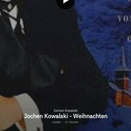
Jochen Kowalski
Jochen Kowalski - Weihnachten
ALBUM
·
17 TRACKS